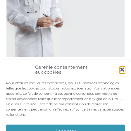
Gérer le consentement
Partager :
aux cookies
Pour offrir les meilleures expériences, nous utilisons des technologies
FaceBook
Twitter
LinkedIn
telles que les cookies pour stocker et/ou accéder aux informations des
appareils. Le fait de consentir à ces technologies nous permettra de
traiter des données telles que le comportement de navigation ou les ID
uniques sur ce site. Le fait de ne pas consentir ou de retirer son
consentement peut avoir un effet négatif sur certaines caractéristiques
et fonctions.
Footer
LE CABINET
VOS BESOINS
Principale
NOS ACCOMPAGNEMENTS
RECRUTEMENT