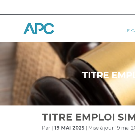
Princ
LE C
Aller
au
contenu
TITRE EMPL
TITRE EMPLOI SIM
Par
|
19 MAI 2025
( Mise à jour 19 mai 