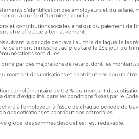
éléments d’identification des employeurs et du salarié, 
onnier ou à durée déterminée conclu.
ns et contributions sociales, ainsi qui du paiement de l
ent être effectué alternativement :
ois suivant la période de travail au titre de laquelle les
 le paiement trimestriel, au plus tard le 25e jour du trime
 rémunérations sont dues.
ionné par des majorations de retard, dont les montants s
 du montant des cotisations et contributions pourra êtr
ation complémentaire de 0,2 % du montant des cotisation
date d’exigibilité, dans les conditions fixées par le Code 
 délivré à l’employeur à l’issue de chaque période de tra
n des cotisations et contributions patronales.
evé global des sommes desquelles il est redevable.