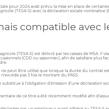
ciale pour 2024 avait prévu la mise en place de certaines
 agricole (TESA-S) avec la déclaration sociale nominative 
mais compatible avec l
agricole (TESA-S) est délivré par les caisses de MSA. Il vis
ccasionnels (CDD ou saisonnier), afin de satisfaire plus 
dre.
e ne peut être utilisé que lorsque la durée du contrat es
n’excède pas 3 fois le montant du PASS.
e substitue à l’obligation d’émission d’une déclaration s
mentaire de ce titre a été récemment modifié afin d’assu
 déclarées par un employeur ayant adhéré au TESA-S po