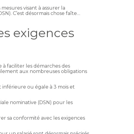
 mesures visant à assurer la
(DSN). C’est désormais chose faîte…
es exigences
e à faciliter les démarches des
facilement aux nombreuses obligations
t inférieure ou égale à 3 mois et
ociale nominative (DSN) pour les
rer sa conformité avec les exigences
ur un salarié
sont désormais précisés.