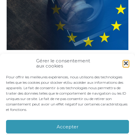
Gérer le consentement
Partager :
aux cookies
Pour offrir les meilleures expériences, nous utilisons des technologies
FaceBook
Twitter
LinkedIn
telles que les cookies pour stocker et/ou accéder aux informations des
appareils. Le fait de consentir à ces technologies nous permettra de
traiter des données telles que le comportement de navigation ou les ID
uniques sur ce site. Le fait de ne pas consentir ou de retirer son
consentement peut avoir un effet négatif sur certaines caractéristiques
et fonctions.
Footer
LE CABINET
VOS BESOINS
Principale
NOS ACCOMPAGNEMENTS
RECRUTEMENT
Accepter
CONTACT