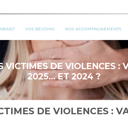
ipal
ABINET
VOS BESOINS
NOS ACCOMPAGNEMENTS
 VICTIMES DE VIOLENCES :
2025… ET 2024 ?
CTIMES DE VIOLENCES : 