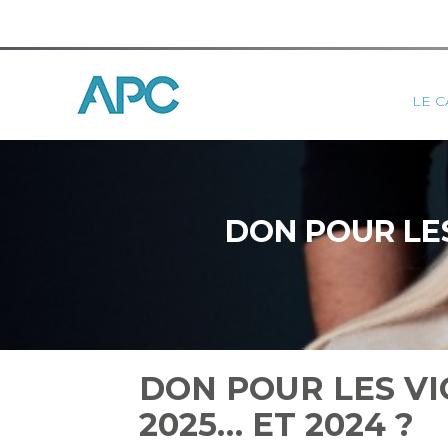
Princ
LE C
Aller
au
contenu
DON POUR LES
DON POUR LES VI
2025… ET 2024 ?