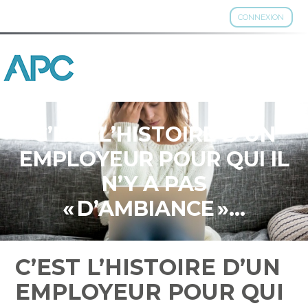
CONNEXION
Aller
au
contenu
C’EST L’HISTOIRE D’UN
EMPLOYEUR POUR QUI IL
N’Y A PAS
« D’AMBIANCE »…
C’EST L’HISTOIRE D’UN
EMPLOYEUR POUR QUI