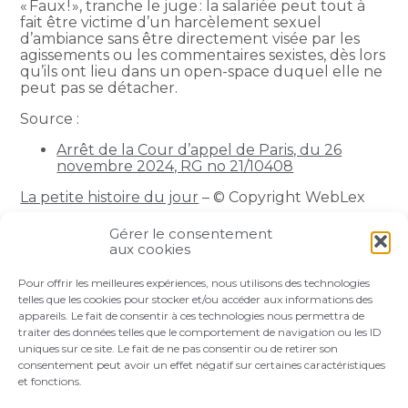
« Faux ! », tranche le juge : la salariée peut tout à
fait être victime d’un harcèlement sexuel
d’ambiance sans être directement visée par les
agissements ou les commentaires sexistes, dès lors
qu’ils ont lieu dans un open-space duquel elle ne
peut pas se détacher.
Source :
Arrêt de la Cour d’appel de Paris, du 26
novembre 2024, RG no 21/10408
La petite histoire du jour
– © Copyright WebLex
Gérer le consentement
Partager :
aux cookies
Pour offrir les meilleures expériences, nous utilisons des technologies
FaceBook
Twitter
LinkedIn
telles que les cookies pour stocker et/ou accéder aux informations des
appareils. Le fait de consentir à ces technologies nous permettra de
traiter des données telles que le comportement de navigation ou les ID
uniques sur ce site. Le fait de ne pas consentir ou de retirer son
consentement peut avoir un effet négatif sur certaines caractéristiques
et fonctions.
Footer
LE CABINET
VOS BESOINS