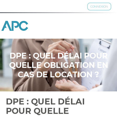
CONNEXION
Aller
au
contenu
DPE : QUEL DÉLAI POUR
QUELLE OBLIGATION EN
CAS DE LOCATION ?
DPE : QUEL DÉLAI
POUR QUELLE