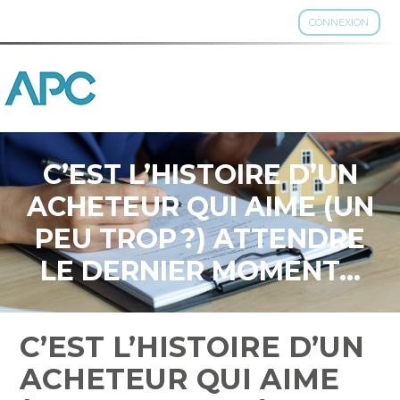
CONNEXION
Aller
au
contenu
C’EST L’HISTOIRE D’UN
ACHETEUR QUI AIME (UN
PEU TROP ?) ATTENDRE
LE DERNIER MOMENT…
C’EST L’HISTOIRE D’UN
ACHETEUR QUI AIME