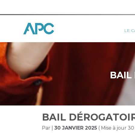
Princ
LE C
Aller
au
contenu
BAIL
BAIL DÉROGATOIR
Par
|
30 JANVIER 2025
( Mise à jour 30