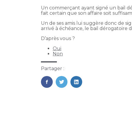
Un commerçant ayant signé un bail dér
fait certain que son affaire soit suffi
Un de ses amis lui suggère donc de sig
arrivé à échéance, le bail dérogatoire do
D’après vous ?
Oui
Non
Partager :
FaceBook
Twitter
LinkedIn