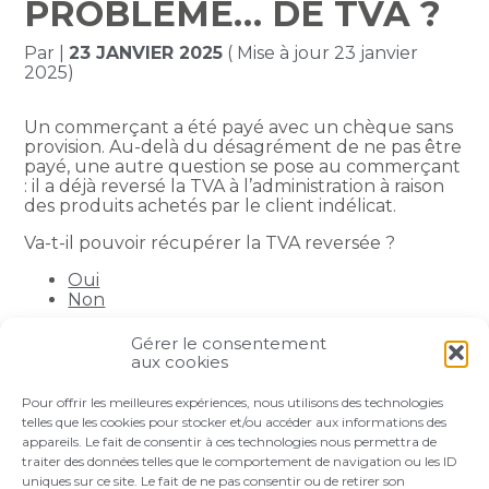
PROBLÈME… DE TVA ?
Par
|
23 JANVIER 2025
( Mise à jour 23 janvier
2025)
Un commerçant a été payé avec un chèque sans
provision. Au-delà du désagrément de ne pas être
payé, une autre question se pose au commerçant
: il a déjà reversé la TVA à l’administration à raison
des produits achetés par le client indélicat.
Va-t-il pouvoir récupérer la TVA reversée ?
Oui
Non
Gérer le consentement
Partager :
aux cookies
Pour offrir les meilleures expériences, nous utilisons des technologies
FaceBook
Twitter
LinkedIn
telles que les cookies pour stocker et/ou accéder aux informations des
appareils. Le fait de consentir à ces technologies nous permettra de
traiter des données telles que le comportement de navigation ou les ID
uniques sur ce site. Le fait de ne pas consentir ou de retirer son