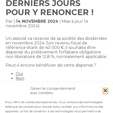
DERNIERS JOURS
POUR Y RENONCER !
Par
|
14 NOVEMBRE 2024
( Mise à jour 14
novembre 2024)
Un associé va recevoir de sa société des dividendes
en novembre 2024. Son revenu fiscal de
référence étant de 40 000 €, il souhaite être
dispensé du prélèvement forfaitaire obligatoire
non libératoire de 12,8 %, normalement applicable.
Peut-il encore bénéficier de cette dispense ?
Oui
Non
Gérer le consentement
Partager :
aux cookies
Pour offrir les meilleures expériences, nous utilisons des technologies
FaceBook
Twitter
LinkedIn
telles que les cookies pour stocker et/ou accéder aux informations des
appareils. Le fait de consentir à ces technologies nous permettra de