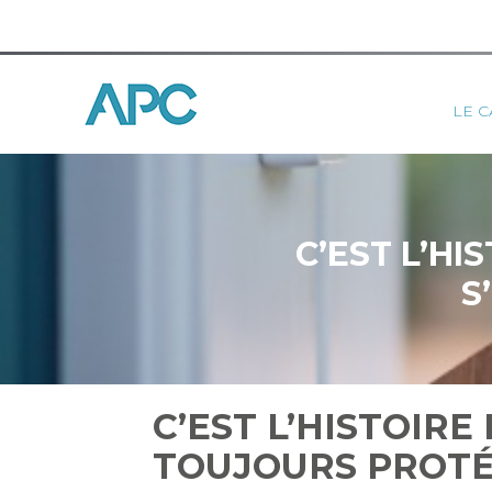
Princ
LE C
Aller
au
contenu
C’EST L’H
S
C’EST L’HISTOIR
TOUJOURS PROT