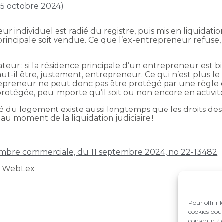
 25 octobre 2024)
r individuel est radié du registre, puis mis en liquidation
principale soit vendue. Ce que l’ex-entrepreneur refuse
dateur : si la résidence principale d’un entrepreneur est 
t-il être, justement, entrepreneur. Ce qui n’est plus le ca
ntrepreneur ne peut donc pas être protégé par une règle qui
protégée, peu importe qu’il soit ou non encore en activi
lité du logement existe aussi longtemps que les droits des
au moment de la liquidation judiciaire !
hambre commerciale, du 11 septembre 2024, no 22-13482
t WebLex
Pour offrir 
cookies pour
consentir à 