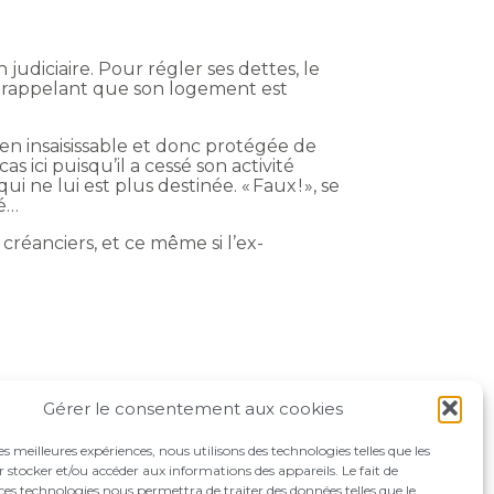
 judiciaire. Pour régler ses dettes, le
, rappelant que son logement est
bien insaisissable et donc protégée de
s ici puisqu’il a cessé son activité
 ne lui est plus destinée. « Faux ! », se
té…
 créanciers, et ce même si l’ex-
Gérer le consentement aux cookies
les meilleures expériences, nous utilisons des technologies telles que les
 stocker et/ou accéder aux informations des appareils. Le fait de
ces technologies nous permettra de traiter des données telles que le