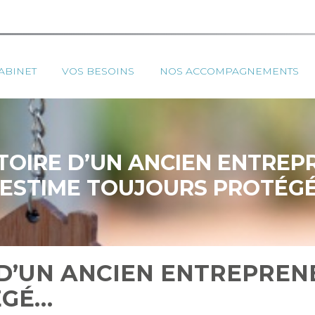
ipal
ABINET
VOS BESOINS
NOS ACCOMPAGNEMENTS
ISTOIRE D’UN ANCIEN ENTREP
’ESTIME TOUJOURS PROTÉG
E D’UN ANCIEN ENTREPREN
ÉGÉ…