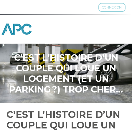
CONNEXION
Aller
au
contenu
C’EST L’HISTOIRE D’UN
COUPLE QUI LOUE UN
LOGEMENT (ET UN
PARKING ?) TROP CHER…
C’EST L’HISTOIRE D’UN
COUPLE QUI LOUE UN