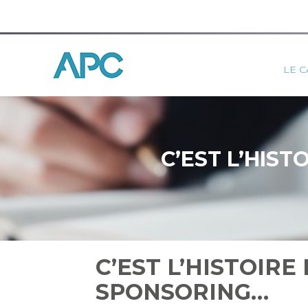
Princ
LE C
Aller
au
contenu
C’EST L’HIST
C’EST L’HISTOIRE
SPONSORING…