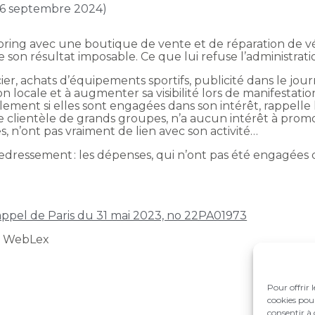
r 6 septembre 2024)
oring avec une boutique de vente et de réparation de vé
de son résultat imposable. Ce que lui refuse l’administrati
er, achats d’équipements sportifs, publicité dans le journ
 locale et à augmenter sa visibilité lors de manifestatio
ment si elles sont engagées dans son intérêt, rappelle l’
ne clientèle de grands groupes, n’a aucun intérêt à pro
s, n’ont pas vraiment de lien avec son activité…
edressement : les dépenses, qui n’ont pas été engagées da
’appel de Paris du 31 mai 2023, no 22PA01973
t WebLex
Pour offrir 
cookies pour
consentir à 