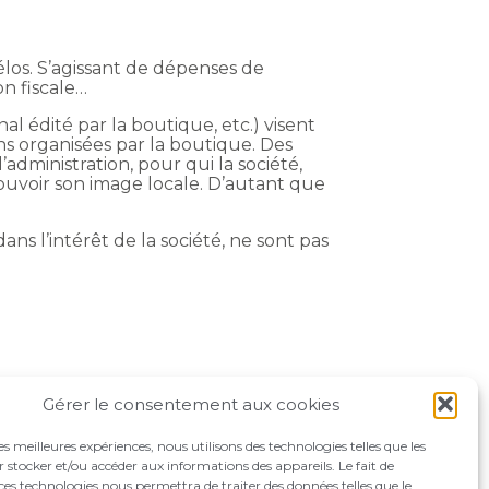
los. S’agissant de dépenses de
on fiscale…
al édité par la boutique, etc.) visent
ns organisées par la boutique. Des
administration, pour qui la société,
mouvoir son image locale. D’autant que
ns l’intérêt de la société, ne sont pas
Gérer le consentement aux cookies
les meilleures expériences, nous utilisons des technologies telles que les
 stocker et/ou accéder aux informations des appareils. Le fait de
ces technologies nous permettra de traiter des données telles que le