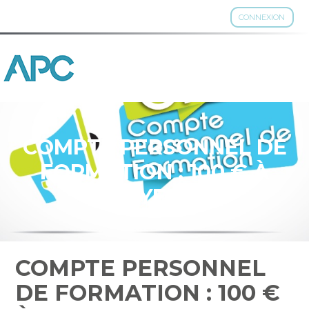
CONNEXION
Aller
au
contenu
COMPTE PERSONNEL DE
FORMATION : 100 € À
PAYER ?
COMPTE PERSONNEL
DE FORMATION : 100 €