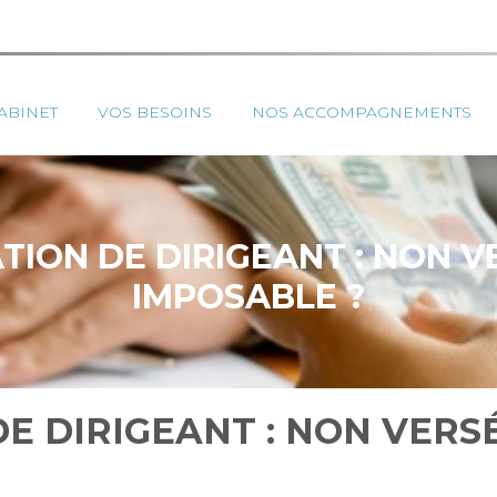
ipal
ABINET
VOS BESOINS
NOS ACCOMPAGNEMENTS
ION DE DIRIGEANT : NON V
IMPOSABLE ?
 DIRIGEANT : NON VERS