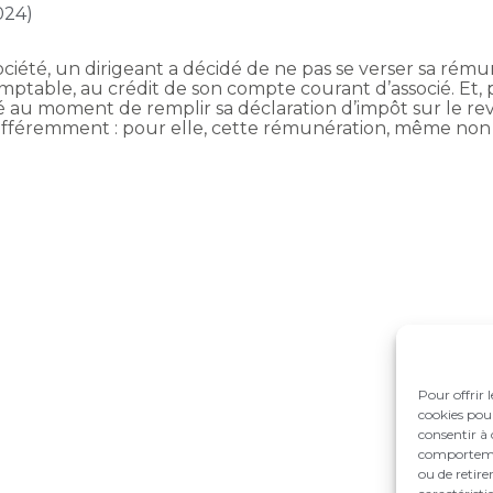
2024)
 société, un dirigeant a décidé de ne pas se verser sa ré
mptable, au crédit de son compte courant d’associé. Et, p
ré au moment de remplir sa déclaration d’impôt sur le r
s différemment : pour elle, cette rémunération, même non
Pour offrir 
cookies pour
consentir à 
comportement
ou de retire