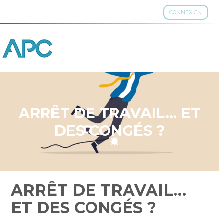
CONNEXION
Aller
au
contenu
ARRÊT DE TRAVAIL… ET
DES CONGÉS ?
ARRÊT DE TRAVAIL…
ET DES CONGÉS ?