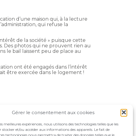
ocation d’une maison qui, à la lecture
l’administration, qui refuse la
intérêt de la société » puisque cette
s. Des photos qui ne prouvent rien au
ns le bail laissent peu de place au
ocation ont été engagés dans l’intérêt
vait être exercée dans le logement !
Gérer le consentement aux cookies
les meilleures expériences, nous utilisons des technologies telles que les
 stocker et/ou accéder aux informations des appareils. Le fait de
ces technologies nous permettra de traiter des données telles que le