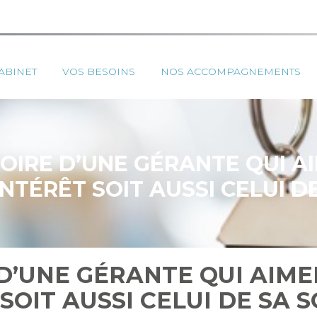
ipal
ABINET
VOS BESOINS
NOS ACCOMPAGNEMENTS
STOIRE D’UNE GÉRANTE QUI A
NTÉRÊT SOIT AUSSI CELUI D
E D’UNE GÉRANTE QUI AIM
SOIT AUSSI CELUI DE SA 