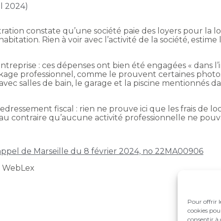
il 2024)
stration constate qu’une société paie des loyers pour la l
abitation. Rien à voir avec l’activité de la société, estime 
entreprise : ces dépenses ont bien été engagées « dans l’
ckage professionnel, comme le prouvent certaines photo
vec salles de bain, le garage et la piscine mentionnés da
edressement fiscal : rien ne prouve ici que les frais de l
uve au contraire qu’aucune activité professionnelle ne pou
’appel de Marseille du 8 février 2024, no 22MA00906
t WebLex
Pour offrir 
cookies pour
consentir à 