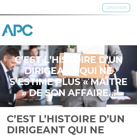
CONNEXION
Aller
au
contenu
C’EST L’HISTOIRE D’UN
DIRIGEANT QUI NE
S’ESTIME PLUS « MAÎTRE
» DE SON AFFAIRE…
C’EST L’HISTOIRE D’UN
DIRIGEANT QUI NE