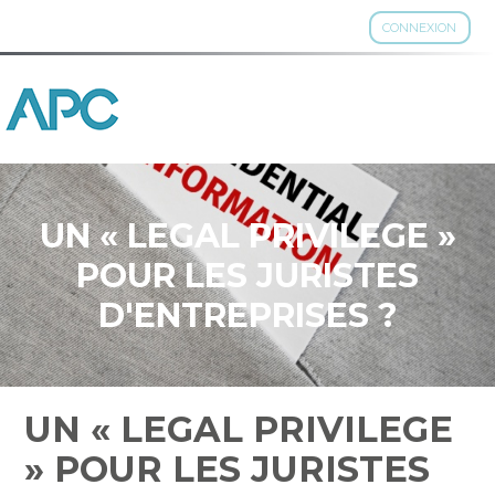
CONNEXION
Aller
au
contenu
UN « LEGAL PRIVILEGE »
POUR LES JURISTES
D'ENTREPRISES ?
UN « LEGAL PRIVILEGE
» POUR LES JURISTES