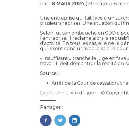
Par
|
8 MARS 2024
( Mise à jour 8 mar
Une entreprise qui fait face à un surc
plusieurs reprises. Une situation qui f
Selon lui, son embauche en CDD a pour
l’entreprise. Il réclame alors la requal
d’activité. En tous les cas, elle ne le
qu’ils sont conclus avec le salarié pour 
« Insuffisant » tranche le juge en fave
travail. Il doit démontrer la réalité du
Source :
Arrêt de la Cour de cassation, cha
La petite histoire du jour
– © Copyrigh
Partager :
FaceBook
Twitter
LinkedIn