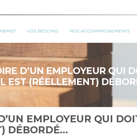
ipal
ABINET
VOS BESOINS
NOS ACCOMPAGNEMENTS
TOIRE D’UN EMPLOYEUR QUI 
IL EST (RÉELLEMENT) DÉBO
E D’UN EMPLOYEUR QUI DO
T) DÉBORDÉ…