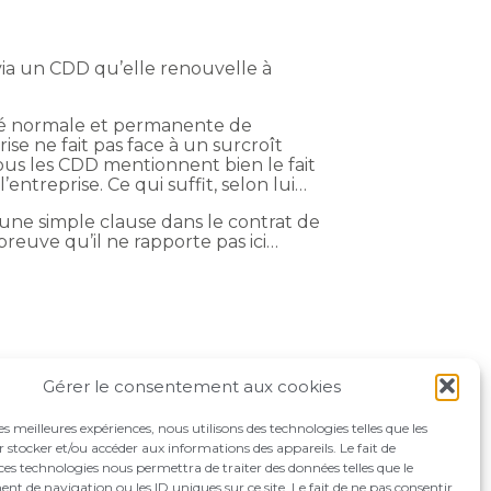
 via un CDD qu’elle renouvelle à
ité normale et permanente de
ise ne fait pas face à un surcroît
tous les CDD mentionnent bien le fait
’entreprise. Ce qui suffit, selon lui…
d’une simple clause dans le contrat de
preuve qu’il ne rapporte pas ici…
Gérer le consentement aux cookies
les meilleures expériences, nous utilisons des technologies telles que les
 stocker et/ou accéder aux informations des appareils. Le fait de
ces technologies nous permettra de traiter des données telles que le
 de navigation ou les ID uniques sur ce site. Le fait de ne pas consentir