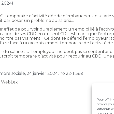
s 2024)
roît temporaire d’activité décide d’embaucher un salarié
init par poser un problème au salarié…
 effet de pourvoir durablement un emploi lié à l’activ
ification de ses CDD en un seul CDI, estimant que l’entrepr
 démontre pas vraiment… Ce dont se défend l’employeur : 
faire face à un accroissement temporaire de l’activité de l
ur du salarié : ici, l’employeur ne peut pas se contenter 
 surcroît temporaire d’activité pour recourir au CDD. Une 
mbre sociale, 24 janvier 2024, no 22-11589
t WebLex
Pour offrir 
cookies pour
consentir à 
comportement