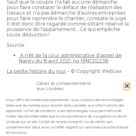
Sauf que le couple n’a fait aucune démarche
pour faire constater le défaut de réalisation des
travaux et n’a pas démarché d’autres entreprises
pour faire reprendre le chantier, constate le juge.
Il doit donc être regardé comme s’étant réservé la
jouissance de l’appartement… Ce qui empêche
toute déduction !
Source :
A rrêt de la cour administrative d’appel de
Nancy du 8 avril 2021, no 19NC02238
La petite histoire du jour
– © Copyright WebLex
Gérer le consentement
Partager :
aux cookies
Pour offrir les meilleures expériences, nous utilisons des technologies
FaceBook
Twitter
LinkedIn
telles que les cookies pour stocker et/ou accéder aux informations des
appareils. Le fait de consentir à ces technologies nous permettra de
traiter des données telles que le comportement de navigation ou les ID
uniques sur ce site. Le fait de ne pas consentir ou de retirer son
consentement peut avoir un effet négatif sur certaines caractéristiques
et fonctions.