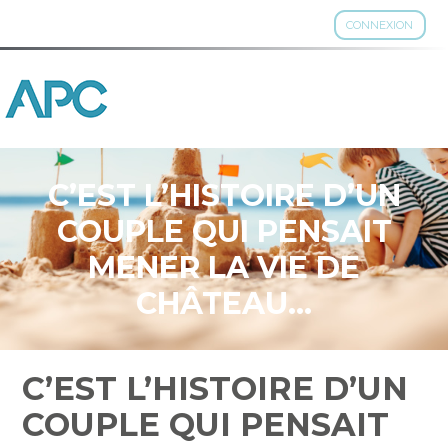
CONNEXION
Aller
au
contenu
C’EST L’HISTOIRE D’UN
COUPLE QUI PENSAIT
MENER LA VIE DE
CHÂTEAU…
C’EST L’HISTOIRE D’UN
COUPLE QUI PENSAIT