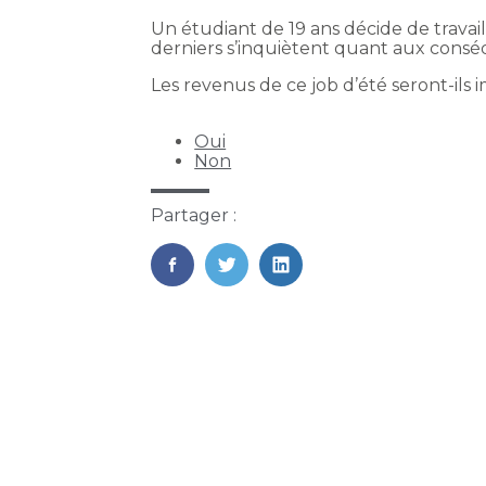
Un étudiant de 19 ans décide de travail
derniers s’inquiètent quant aux conséq
Les revenus de ce job d’été seront-ils
Oui
Non
Partager :
FaceBook
Twitter
LinkedIn