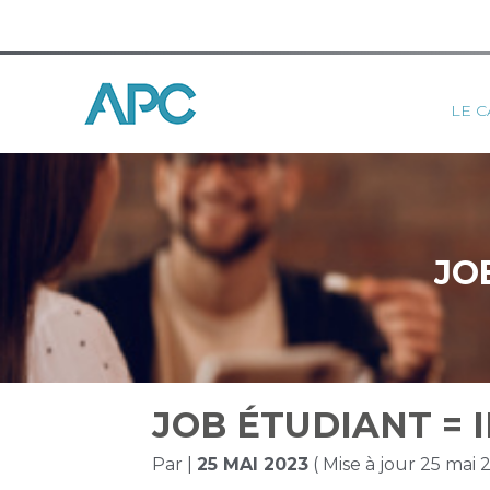
Princ
LE C
Aller
au
contenu
JO
JOB ÉTUDIANT = 
Par
|
25 MAI 2023
( Mise à jour 25 mai 