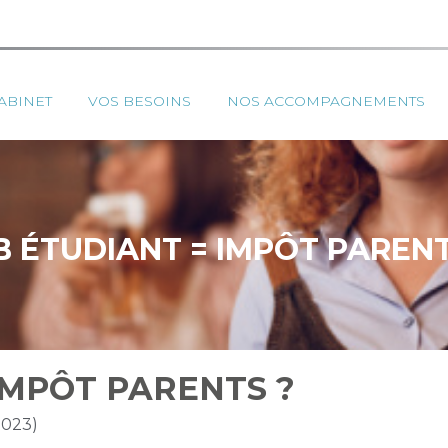
ipal
ABINET
VOS BESOINS
NOS ACCOMPAGNEMENTS
B ÉTUDIANT = IMPÔT PARENT
IMPÔT PARENTS ?
2023)